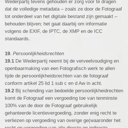
Wederpartij tevens gehouden er zorg voor te dragen
dat de volledige metadata – zoals ze door de Fotograaf
tot onderdeel van het digitale bestand zijn gemaakt –
behouden blijven; het gaat daarbij om informatie
volgens de
EXIF
, de
IPTC
, de
XMP
en de
ICC
standaards.
19
.
Persoonlijkheidsrechten
19.1
De Wederpartij neemt bij de verveelvoudiging en
openbaarmaking van een Fotografisch werk te allen
tijde de persoonlijkheidsrechten van de fotograaf
conform artikel 25 lid 1 sub c en d Aw in acht.
19.2
Bij schending van bedoelde persoonlijkheidrechten
komt de Fotograaf een vergoeding toe van tenminste
100% van de door de Fotograaf gebruikelijk
gehanteerde licentievergoeding, zonder enig recht te
verliezen op vergoeding van overige ge(waaronder het
recht op vergoeding van alle directe en indirecte